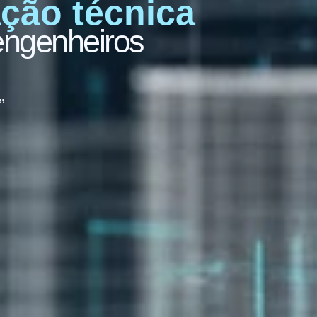
ação técnica
 engenheiros
”