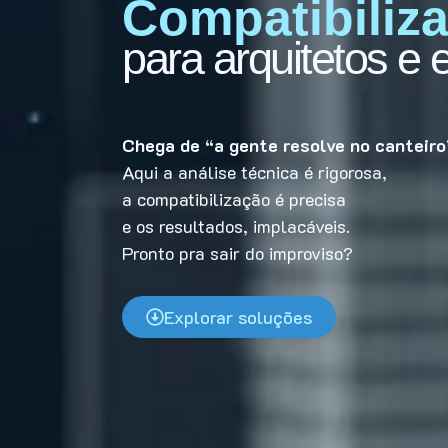
Compatibiliz
para arquitetos e
Chega de “a gente resolve no canteiro
Aqui a análise técnica é rigorosa,
a compatibilização é precisa
e os resultados, implacáveis.
Pronto pra sair do improviso?
Explorar soluções